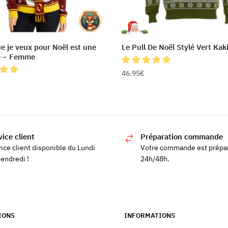
e je veux pour Noël est une
Le Pull De Noël Stylé Vert Kaki
e – Femme
46.95
€
Ce
produit
a
plusieurs
vice client
Préparation commande
s
variations.
ice client disponible du Lundi
Votre commande est prépa
ns.
Les
endredi !
24h/48h.
options
peuvent
être
choisies
IONS
INFORMATIONS
sur