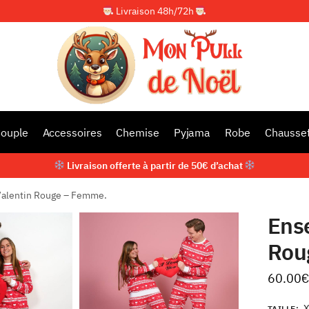
Livraison 48h/72h
ouple
Accessoires
Chemise
Pyjama
Robe
Chausse
Livraison offerte à partir de 50€ d’achat
Valentin Rouge – Femme.
Ens
Rou
60.00
€
TAILLE
: