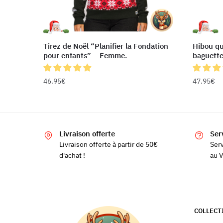
Tirez de Noël “Planifier la Fondation
Hibou qu
pour enfants” – Femme.
baguett
46.95
€
47.95
€
Ce
Ce
produit
produit
a
a
Livraison offerte
Ser
plusieurs
plusieur
Livraison offerte à partir de 50€
Serv
variations.
variatio
d'achat !
au V
Les
Les
options
options
peuvent
peuvent
être
être
choisies
choisies
COLLECT
sur
sur