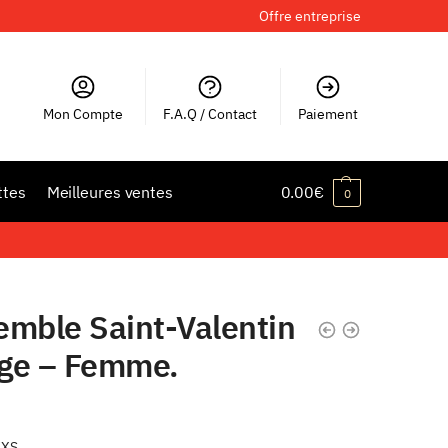
Offre entreprise
Mon Compte
F.A.Q / Contact
Paiement
ttes
Meilleures ventes
0.00
€
0
emble Saint-Valentin
ge – Femme.
XXS