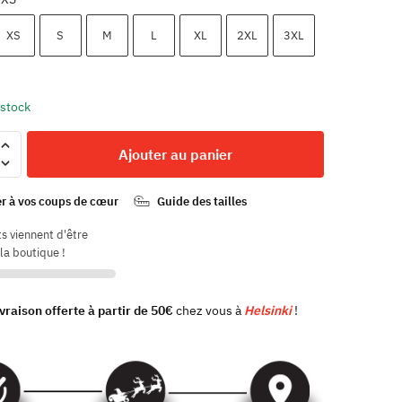
XS
S
M
L
XL
2XL
3XL
 stock
Ajouter au panier
le
r à vos coups de cœur
Guide des tailles
s viennent d'être
 la boutique !
ivraison offerte à partir de 50€
chez vous à
Helsinki
!