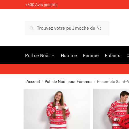
Skip
Skip
+500 Avis positifs
to
to
navigation
content
Recherche
Recherche
pour :
Pull de Noël
Homme
Femme
Enfants
C
Accueil
Pull de Noël pour Femmes
Ensemble Saint-
/
/