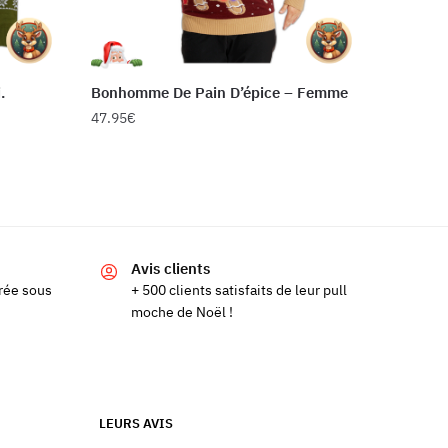
.
Bonhomme De Pain D’épice – Femme
47.95
€
Ce
produit
a
plusieurs
variations.
Avis clients
Les
rée sous
+ 500 clients satisfaits de leur pull
options
moche de Noël !
peuvent
être
choisies
sur
LEURS AVIS
la