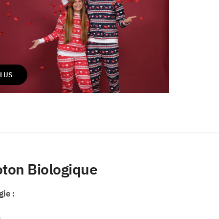
PLUS
oton Biologique
ie :
.