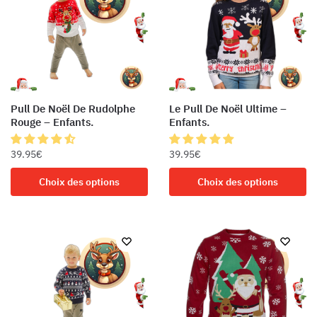
Pull De Noël De Rudolphe
Le Pull De Noël Ultime –
Rouge – Enfants.
Enfants.
39.95
€
39.95
€
Ce
Ce
Choix des options
Choix des options
produit
produit
a
a
plusieurs
plusieurs
variations.
variations.
Les
Les
options
options
peuvent
peuvent
être
être