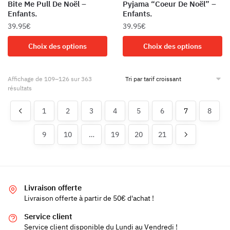
Bite Me Pull De Noël –
Pyjama “Coeur De Noël” –
page
du
Enfants.
Enfants.
du
produit
39.95
€
39.95
€
produit
Ce
Ce
Choix des options
Choix des options
produit
produit
a
a
Affichage de 109–126 sur 363
plusieurs
plusieurs
résultats
variations.
variations.
Les
Les
1
2
3
4
5
6
7
8
options
options
peuvent
peuvent
9
10
…
19
20
21
être
être
choisies
choisies
sur
sur
la
la
Livraison offerte
page
page
Livraison offerte à partir de 50€ d'achat !
du
du
produit
produit
Service client
Service client disponible du Lundi au Vendredi !