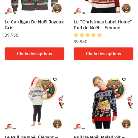
choisies
sur
sur
la
la
page
Le Cardigan De Noël Joyeux
Le “Christmas Label Home”
page
du
Gris
Pull de Noël – Femme
du
produit
39.95
€
produit
39.95
€
Ce
Ce
produit
Choix des options
Choix des options
produit
a
a
plusieurs
plusieurs
variations.
variations.
Les
Les
options
options
peuvent
peuvent
être
être
choisies
choisies
sur
sur
la
la
page
Le Pull De Noël Élegant –
Pull De Noël Maladroit –