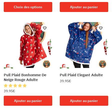
Ce
Choix des options
Ajouter au panier
produit
a
plusieurs
variations.
Les
options
peuvent
être
choisies
sur
la
Pull Plaid Bonhomme De
Pull Plaid Elegant Adulte
page
Neige Rouge Adulte
39.95
€
du
produit
39.95
€
Ajouter au panier
Ajouter au panier