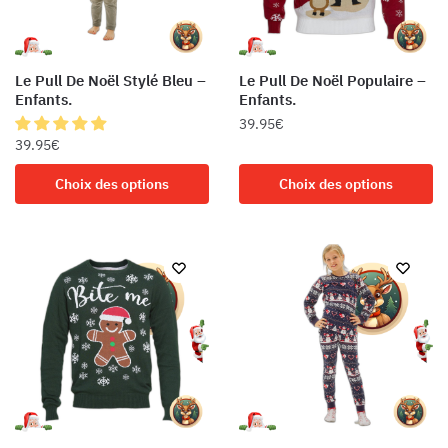
choisies
choisies
sur
sur
la
la
Le Pull De Noël Stylé Bleu –
Le Pull De Noël Populaire –
page
page
Enfants.
Enfants.
du
du
39.95
€
produit
produit
39.95
€
Ce
Ce
produit
Choix des options
Choix des options
produit
a
a
plusieurs
plusieurs
variations.
variations.
Les
Les
options
options
peuvent
peuvent
être
être
choisies
choisies
sur
sur
la
la
page