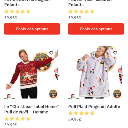
page
du
Enfants.
Enfants
du
produit
produit
39.95
€
39.95
€
Ce
Ce
Choix des options
Choix des options
produit
produit
a
a
plusieurs
plusieurs
variations.
variations.
Les
Les
options
options
peuvent
peuvent
être
être
choisies
choisies
sur
sur
la
la
Le “Christmas Label Home”
Pull Plaid Pingouin Adulte
page
page
Pull de Noël – Homme
du
du
39.95
€
produit
produit
39.95
€