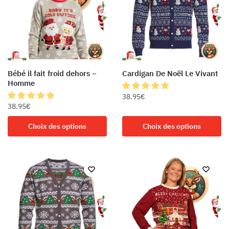
Bébé il fait froid dehors –
Cardigan De Noël Le Vivant
Homme
38.95
€
38.95
€
Ce
Ce
produit
Choix des options
Choix des options
produit
a
a
plusieurs
plusieurs
variations.
variations.
Les
Les
options
options
peuvent
peuvent
être
être
choisies